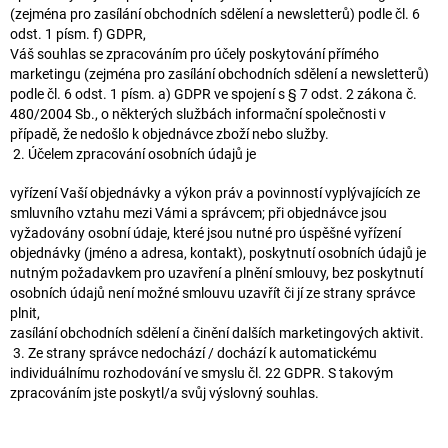
(zejména pro zasílání obchodních sdělení a newsletterů) podle čl. 6
odst. 1 písm. f) GDPR,
Váš souhlas se zpracováním pro účely poskytování přímého
marketingu (zejména pro zasílání obchodních sdělení a newsletterů)
podle čl. 6 odst. 1 písm. a) GDPR ve spojení s § 7 odst. 2 zákona č.
480/2004 Sb., o některých službách informační společnosti v
případě, že nedošlo k objednávce zboží nebo služby.
2. Účelem zpracování osobních údajů je
vyřízení Vaší objednávky a výkon práv a povinností vyplývajících ze
smluvního vztahu mezi Vámi a správcem; při objednávce jsou
vyžadovány osobní údaje, které jsou nutné pro úspěšné vyřízení
objednávky (jméno a adresa, kontakt), poskytnutí osobních údajů je
nutným požadavkem pro uzavření a plnění smlouvy, bez poskytnutí
osobních údajů není možné smlouvu uzavřít či jí ze strany správce
plnit,
zasílání obchodních sdělení a činění dalších marketingových aktivit.
3. Ze strany správce nedochází / dochází k automatickému
individuálnímu rozhodování ve smyslu čl. 22 GDPR. S takovým
zpracováním jste poskytl/a svůj výslovný souhlas.