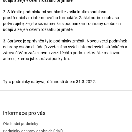
údajů a že je v celém rozsahu přijímáte.
2. S těmito podmínkami souhlasíte zaškrtnutím souhlasu
prostřednictvím internetového formuláře. Zaškrtnutím souhlasu
potvrzujete, že jste seznámen/a s podmínkami ochrany osobních
údajů a že je v celém rozsahu přijímáte.
3. Správce je oprávněn tyto podmínky změnit. Novou verzi podmínek
ochrany osobních údajů zveřejní na svých internetových stránkách a
zároveň Vám zašle novou verzi těchto podmínek Vaši e-mailovou
adresu, kterou jste správci poskytl/a.
Tyto podmínky nabývají účinnosti dnem 31.3.2022.
Z
á
p
a
Informace pro vás
t
Obchodní podmínky
í
Podmínky ochrany osobních údajů