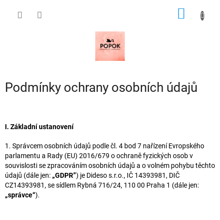
Přejít
NÁKUP
na
obsah
KOŠÍK
Podmínky ochrany osobních údajů
I. Základní ustanovení
1. Správcem osobních údajů podle čl. 4 bod 7 nařízení Evropského
parlamentu a Rady (EU) 2016/679 o ochraně fyzických osob v
souvislosti se zpracováním osobních údajů a o volném pohybu těchto
údajů (dále jen:
„GDPR”
) je Dideso s.r.o., IČ 14393981, DIČ
CZ14393981, se sídlem Rybná 716/24, 110 00 Praha 1 (dále jen:
„správce“
).