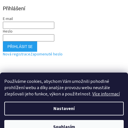
Přihlášení
E-mail
Heslo
PŘIHLÁSIT SE
Nová registrace
Zapomenuté heslo
Používáme cookies, abychom Vám umožnili pohodlné
prohlížení webu a díky analýze provozu webu neustále
zlepšovali jeho funkce, výkon a použitelnost.
Více informací
Vytvořil Shoptet
Nastavení
Copyright 2026
POPOK
. Všechna práva vyhrazena.
Upravit nastavení
Souhlasím
cookies