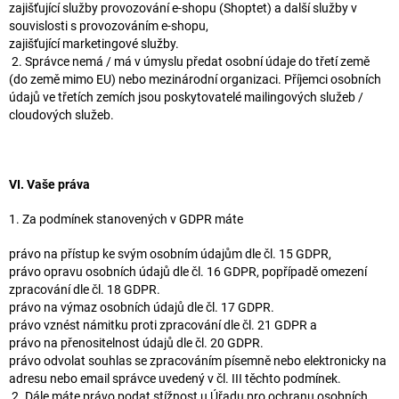
zajišťující služby provozování e-shopu (Shoptet) a další služby v
souvislosti s provozováním e-shopu,
zajišťující marketingové služby.
2. Správce nemá / má v úmyslu předat osobní údaje do třetí země
(do země mimo EU) nebo mezinárodní organizaci. Příjemci osobních
údajů ve třetích zemích jsou poskytovatelé mailingových služeb /
cloudových služeb.
VI. Vaše práva
1. Za podmínek stanovených v GDPR máte
právo na přístup ke svým osobním údajům dle čl. 15 GDPR,
právo opravu osobních údajů dle čl. 16 GDPR, popřípadě omezení
zpracování dle čl. 18 GDPR.
právo na výmaz osobních údajů dle čl. 17 GDPR.
právo vznést námitku proti zpracování dle čl. 21 GDPR a
právo na přenositelnost údajů dle čl. 20 GDPR.
právo odvolat souhlas se zpracováním písemně nebo elektronicky na
adresu nebo email správce uvedený v čl. III těchto podmínek.
2. Dále máte právo podat stížnost u Úřadu pro ochranu osobních