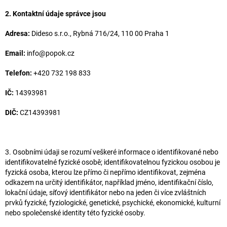
2. Kontaktní údaje správce jsou
Adresa:
Dideso s.r.o., Rybná 716/24, 110 00 Praha 1
Email:
info@popok.cz
Telefon:
+420 732 198 833
IČ:
14393981
DIČ:
CZ14393981
3. Osobními údaji se rozumí veškeré informace o identifikované nebo
identifikovatelné fyzické osobě; identifikovatelnou fyzickou osobou je
fyzická osoba, kterou lze přímo či nepřímo identifikovat, zejména
odkazem na určitý identifikátor, například jméno, identifikační číslo,
lokační údaje, síťový identifikátor nebo na jeden či více zvláštních
prvků fyzické, fyziologické, genetické, psychické, ekonomické, kulturní
nebo společenské identity této fyzické osoby.