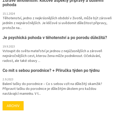
Zdravé těhotenství: Klíčové aspekty přípravy a duševní
pohoda
15.1.2024
Těhotenství, jedno z nejkrásnějších období v životě, může být zároveň
jedním z nejnáročnějších. Je klíčové si uvědomit důležitost připravy,
protože na...
Je psychická pohoda v těhotenství a po porodu důležitá?
19.9.2023
Vstoupit do světa mateřství je jednou z nejúžasnějších a zároveň
nejnáročnějších cest, kterou žena může podniknout. Očekávání,
radost, ale také obavy ...
Co mít s sebou porodnice? + Příručka týden po týdnu
2.9.2023
Balení tašky do porodnice – Co s sebou vzít na důležitý okamžik?
Připravit tašku do porodnice je důležitým úkolem pro každou
nastávající maminku. V t...
ARCHIV