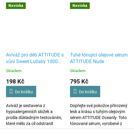
ztrátám věcí, výroba dle vašich
běžné alergeny ze složení
Novinka
Novinka
požadavků.
produktu. Tím bylo zajištěno,
že je šetrná i k nejcitlivější
pokožce. Kromě toho je
obohacena o výtažky zeleného
čaje, který je proslulý svými
antibakteriálními a
antioxidačními vlastnostmi,
1000 ml.
Aviváž pro děti ATTITUDE s
Tuhé tónující olejové sérum
vůní Sweet Lullaby 1000
ATTITUDE Nude
ml
Skladem
Skladem
198 Kč
795 Kč
Do košíku
Do košíku
Aviváž je sestavena z
Dopřejte své pokožce přirozený
hypoalergenních složek a
lesk a krásu s tuhým olejovým
prošla důkladným testováním,
sérem ATTITUDE Oceanly. Toto
které mělo za cíl odstranit
tónované sérum, vyrobené z
běžné alergeny ze složení
více než 99,9 % přírodních