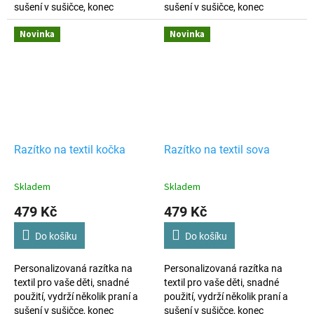
sušení v sušičce, konec
sušení v sušičce, konec
ztrátám věcí, výroba dle vašich
ztrátám věcí, výroba dle vašich
Novinka
Novinka
požadavků.
požadavků.
Razítko na textil kočka
Razítko na textil sova
Skladem
Skladem
479 Kč
479 Kč
Do košíku
Do košíku
Personalizovaná razítka na
Personalizovaná razítka na
textil pro vaše děti, snadné
textil pro vaše děti, snadné
použití, vydrží několik praní a
použití, vydrží několik praní a
sušení v sušičce, konec
sušení v sušičce, konec