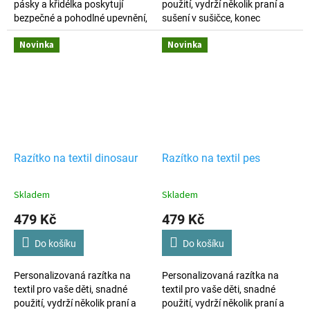
pásky a křidélka poskytují
použití, vydrží několik praní a
bezpečné a pohodlné upevnění,
sušení v sušičce, konec
v balení 10 ks.
ztrátám věcí, výroba dle vašich
Novinka
Novinka
požadavků.
Razítko na textil dinosaur
Razítko na textil pes
Skladem
Skladem
479 Kč
479 Kč
Do košíku
Do košíku
Personalizovaná razítka na
Personalizovaná razítka na
textil pro vaše děti, snadné
textil pro vaše děti, snadné
použití, vydrží několik praní a
použití, vydrží několik praní a