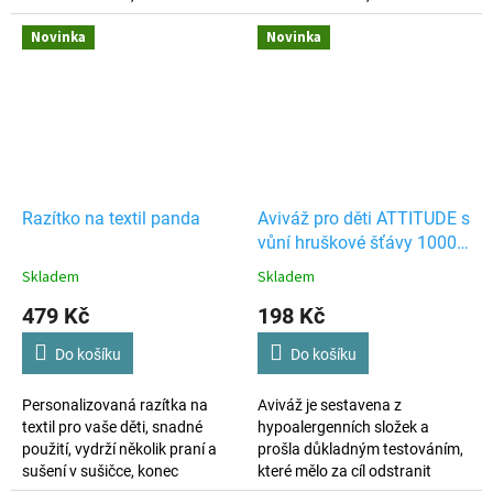
ztrátám věcí, výroba dle vašich
ztrátám věcí, výroba dle vašich
Novinka
Novinka
požadavků.
požadavků.
Razítko na textil panda
Aviváž pro děti ATTITUDE s
vůní hruškové šťávy 1000
ml
Skladem
Skladem
479 Kč
198 Kč
Do košíku
Do košíku
Personalizovaná razítka na
Aviváž je sestavena z
textil pro vaše děti, snadné
hypoalergenních složek a
použití, vydrží několik praní a
prošla důkladným testováním,
sušení v sušičce, konec
které mělo za cíl odstranit