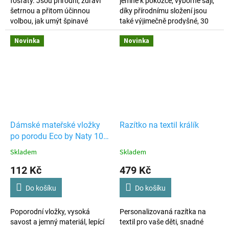
fosfáty. Jsou přírodní, zdraví
jemné k pokožce, výborně sají,
šetrnou a přitom účinnou
díky přírodnímu složení jsou
volbou, jak umýt špinavé
také výjimečně prodyšné, 30
nádobí v myčce.
ks.
Novinka
Novinka
Výhodné ekonomické balení,
které vystačí na
70 mycích
cyklů
. Tableta je obalená
tenkou fólií, kterou není třeba
před použitím odstraňovat. Při
aplikaci tablety do myčky tak
nedochází ke kontaktu s
pokožkou.
Dámské mateřské vložky
Razítko na textil králík
po porodu Eco by Naty 10
ks
Skladem
Skladem
112 Kč
479 Kč
Do košíku
Do košíku
Poporodní vložky, vysoká
Personalizovaná razítka na
savost a jemný materiál, lepící
textil pro vaše děti, snadné