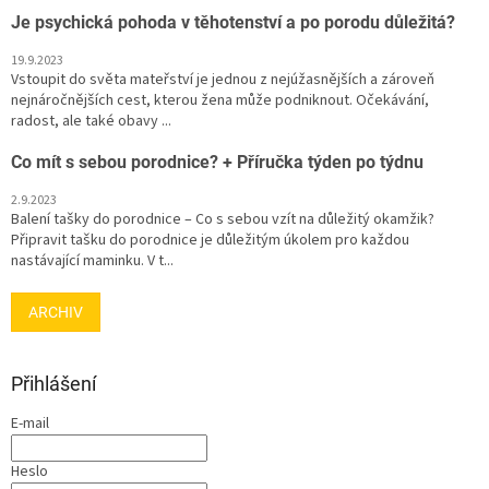
Je psychická pohoda v těhotenství a po porodu důležitá?
19.9.2023
Vstoupit do světa mateřství je jednou z nejúžasnějších a zároveň
nejnáročnějších cest, kterou žena může podniknout. Očekávání,
radost, ale také obavy ...
Co mít s sebou porodnice? + Příručka týden po týdnu
2.9.2023
Balení tašky do porodnice – Co s sebou vzít na důležitý okamžik?
Připravit tašku do porodnice je důležitým úkolem pro každou
nastávající maminku. V t...
ARCHIV
Přihlášení
E-mail
Heslo