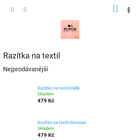
Přejít
NÁKUP
na
obsah
KOŠÍK
Razítka na textil
Nejprodávanější
Razítko na textil králík
Skladem
479 Kč
Razítko na textil dinosaur
Skladem
479 Kč