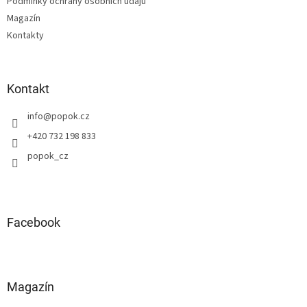
Podmínky ochrany osobních údajů
r
v
Magazín
k
Kontakty
y
v
ý
p
Kontakt
i
s
info
@
popok.cz
u
+420 732 198 833
popok_cz
Facebook
Magazín