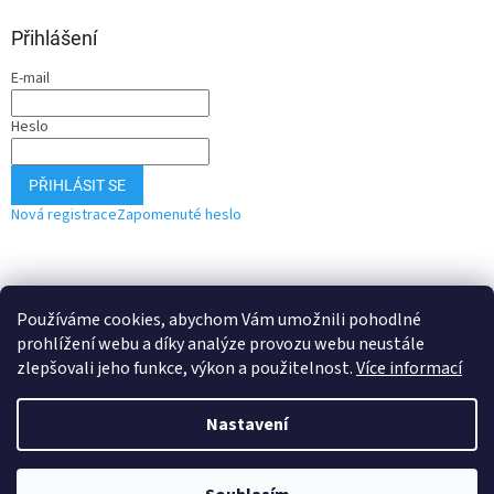
Přihlášení
E-mail
Heslo
PŘIHLÁSIT SE
Nová registrace
Zapomenuté heslo
Používáme cookies, abychom Vám umožnili pohodlné
prohlížení webu a díky analýze provozu webu neustále
zlepšovali jeho funkce, výkon a použitelnost.
Více informací
Vytvořil Shoptet
Nastavení
Copyright 2026
POPOK
. Všechna práva vyhrazena.
Upravit nastavení