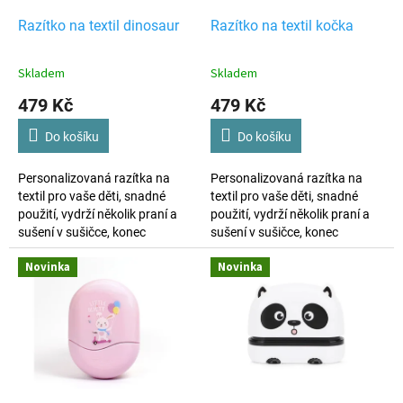
o
d
Razítko na textil dinosaur
Razítko na textil kočka
u
k
Skladem
Skladem
t
479 Kč
479 Kč
ů
Do košíku
Do košíku
Personalizovaná razítka na
Personalizovaná razítka na
textil pro vaše děti, snadné
textil pro vaše děti, snadné
použití, vydrží několik praní a
použití, vydrží několik praní a
sušení v sušičce, konec
sušení v sušičce, konec
ztrátám věcí, výroba dle vašich
ztrátám věcí, výroba dle vašich
Novinka
Novinka
požadavků.
požadavků.