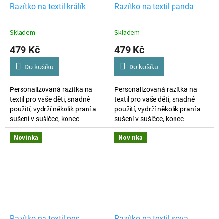
Razítko na textil králík
Razítko na textil panda
Skladem
Skladem
479 Kč
479 Kč
Do košíku
Do košíku
Personalizovaná razítka na
Personalizovaná razítka na
textil pro vaše děti, snadné
textil pro vaše děti, snadné
použití, vydrží několik praní a
použití, vydrží několik praní a
sušení v sušičce, konec
sušení v sušičce, konec
ztrátám věcí, výroba dle vašich
ztrátám věcí, výroba dle vašich
Novinka
Novinka
požadavků.
požadavků.
Razítko na textil pes
Razítko na textil sova