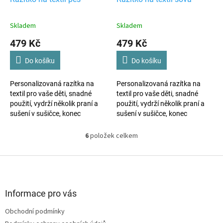
Skladem
Skladem
479 Kč
479 Kč
Do košíku
Do košíku
Personalizovaná razítka na
Personalizovaná razítka na
textil pro vaše děti, snadné
textil pro vaše děti, snadné
použití, vydrží několik praní a
použití, vydrží několik praní a
sušení v sušičce, konec
sušení v sušičce, konec
ztrátám věcí, výroba dle vašich
ztrátám věcí, výroba dle vašich
požadavků.
požadavků.
6
položek celkem
O
v
l
Z
á
á
d
p
a
a
Informace pro vás
c
t
í
Obchodní podmínky
í
p