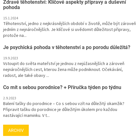
Zdravé těhotenství: Klíčové aspekty přípravy a duševní
pohoda
15.1.2024
Těhotenství, jedno z nejkrásnějších období v životě, může být zároveň
jedním z nejnáročnějších. Je klíčové si uvědomit důležitost připravy,
protože na...
Je psychická pohoda v těhotenství a po porodu důležitá?
19.9.2023
Vstoupit do světa mateřství je jednou z nejúžasnějších a zároveň
nejnáročnějších cest, kterou žena může podniknout. Očekávání,
radost, ale také obavy ...
Co mít s sebou porodnice? + Příručka týden po týdnu
2.9.2023
Balení tašky do porodnice – Co s sebou vzít na důležitý okamžik?
Připravit tašku do porodnice je důležitým úkolem pro každou
nastávající maminku. V t...
ARCHIV