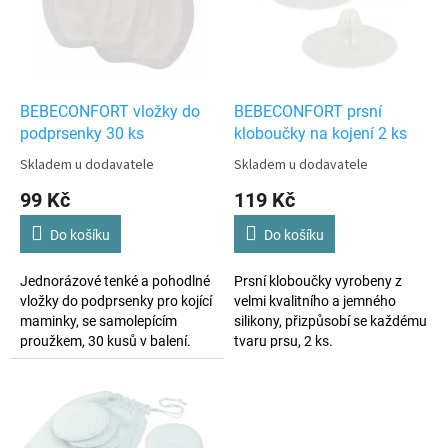
i
r
s
o
p
d
r
u
o
k
d
t
BEBECONFORT vložky do
BEBECONFORT prsní
u
ů
podprsenky 30 ks
kloboučky na kojení 2 ks
k
Skladem u dodavatele
Skladem u dodavatele
t
99 Kč
119 Kč
ů
Do košíku
Do košíku
Jednorázové tenké a pohodlné
Prsní kloboučky vyrobeny z
vložky do podprsenky pro kojící
velmi kvalitního a jemného
maminky, se samolepícím
silikony, přizpůsobí se každému
proužkem, 30 kusů v balení.
tvaru prsu, 2 ks.