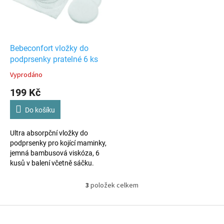
Bebeconfort vložky do
podprsenky pratelné 6 ks
Vyprodáno
199 Kč
Do košíku
Ultra absorpční vložky do
podprsenky pro kojící maminky,
jemná bambusová viskóza, 6
kusů v balení včetně sáčku.
3
položek celkem
O
v
l
Z
á
á