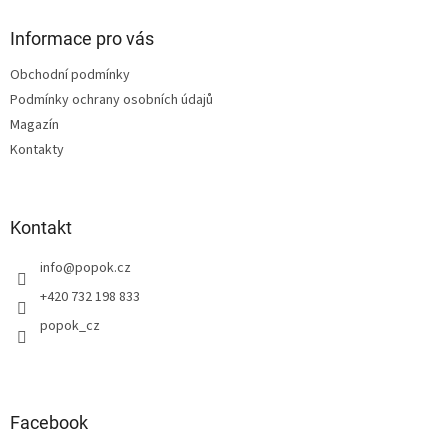
d
p
a
a
Informace pro vás
c
t
í
Obchodní podmínky
í
p
Podmínky ochrany osobních údajů
r
v
Magazín
k
Kontakty
y
v
ý
p
Kontakt
i
s
info
@
popok.cz
u
+420 732 198 833
popok_cz
Facebook