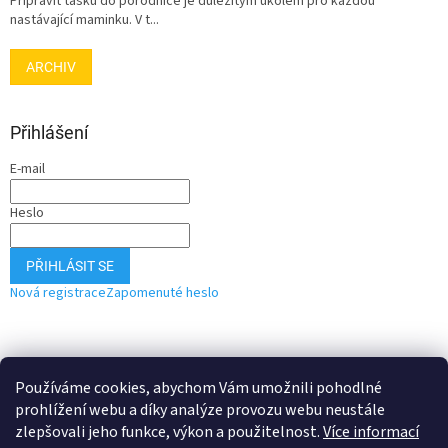
Připravit tašku do porodnice je důležitým úkolem pro každou
nastávající maminku. V t...
ARCHIV
Přihlášení
E-mail
Heslo
PŘIHLÁSIT SE
Nová registrace
Zapomenuté heslo
Používáme cookies, abychom Vám umožnili pohodlné
prohlížení webu a díky analýze provozu webu neustále
zlepšovali jeho funkce, výkon a použitelnost.
Více informací